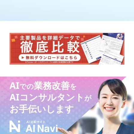
AI
業務改善
での
を
AIコンサルタント
が
お手伝いします